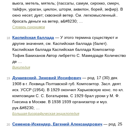
вьюга, метель, мятель; (пассаты, самум, сирокко, смерч,
тайфун, ураган, циклон, шторм, аквилон, борей, зефир). В
окно несет, дует; сквозной ветер. См. легкомысленный..
бросать деньги на ветер, в&#8230; …
Словарь синонимов
Каспийская баллада
— У этого термина существуют и
18
другие значения, см. Каспийская баллада (балет).
Каспийская баллада Каспийская баллада Композитор
Тофик Бакиханов Автор либретто С. Мамедзаде Количество
де …
Википедия
Дунаевский, Зиновий Иосифович
— род. 17 (30) дек.
19
1908 в г. Лохвица Полтавской губ. Композитор. Засл. деят.
иск. УССР (1954). В 1929 окончил Харьковскую конс. по кл.
композиции С. С. Богатырева. С 1929 брал уроки у М. Ф.
Гнесина в Москве. В 1938 1939 организатор и муз.
рук.&#8230; …
Большая биографическая энциклопедия
Семенов-Искендер, Евгений Александрович
— род. 25
20