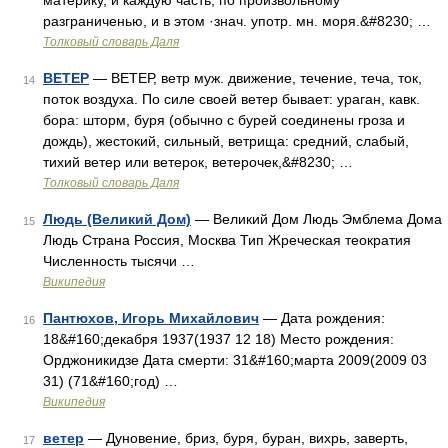
материку, и каждую часть, по произвольному
разграниченью, и в этом ·знач. употр. мн. моря.&#8230; …
Толковый словарь Даля
ВЕТЕР
— ВЕТЕР, ветр муж. движение, течение, теча, ток,
14
поток воздуха. По силе своей ветер бывает: ураган, кавк.
бора: шторм, буря (обычно с бурей соединены гроза и
дождь), жестокий, сильный, ветрища: средний, слабый,
тихий ветер или ветерок, ветерочек,&#8230; …
Толковый словарь Даля
Людь (Великий Дом)
— Великий Дом Людь Эмблема Дома
15
Людь Страна Россия, Москва Тип Жреческая теократия
Численность тысячи …
Википедия
Пантюхов, Игорь Михайлович
— Дата рождения:
16
18&#160;декабря 1937(1937 12 18) Место рождения:
Орджоникидзе Дата смерти: 31&#160;марта 2009(2009 03
31) (71&#160;год) …
Википедия
ветер
— Дуновение, бриз, буря, буран, вихрь, заверть,
17