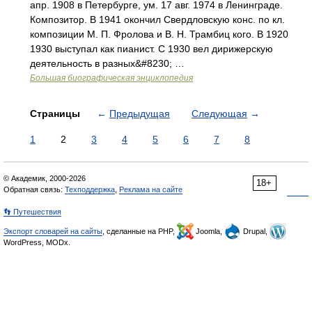
апр. 1908 в Петербурге, ум. 17 авг. 1974 в Ленинграде.
Композитор. В 1941 окончил Свердловскую конс. по кл.
композиции М. П. Фролова и В. Н. Трамбиц кого. В 1920
1930 выступал как пианист. С 1930 вел дирижерскую
деятельность в разных&#8230; …
Большая биографическая энциклопедия
Страницы
←
Предыдущая
Следующая
→
1
2
3
4
5
6
7
8
© Академик, 2000-2026
18+
Обратная связь:
Техподдержка
,
Реклама на сайте
👣 Путешествия
Экспорт словарей на сайты
, сделанные на PHP,
Joomla,
Drupal,
WordPress, MODx.